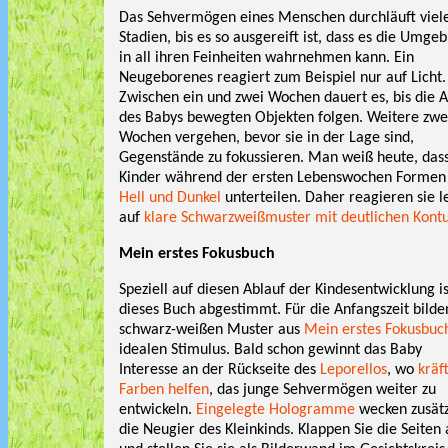
Das Sehvermögen eines Menschen durchläuft viel
Stadien, bis es so ausgereift ist, dass es die Umge
in all ihren Feinheiten wahrnehmen kann. Ein
Neugeborenes reagiert zum Beispiel nur auf Licht.
Zwischen ein und zwei Wochen dauert es, bis die 
des Babys bewegten Objekten folgen. Weitere zwe
Wochen vergehen, bevor sie in der Lage sind,
Gegenstände zu fokussieren. Man weiß heute, das
Kinder während der ersten Lebenswochen Formen 
Hell und Dunkel
unterteilen. Daher reagieren sie l
auf
klare Schwarzweißmuster mit deutlichen Kont
Mein erstes Fokusbuch
Speziell auf diesen Ablauf der Kindesentwicklung is
dieses Buch abgestimmt. Für die Anfangszeit bilde
schwarz-weißen Muster aus
Mein erstes Fokusbuc
idealen Stimulus. Bald schon gewinnt das Baby
Interesse an der Rückseite des
Leporellos
, wo
kräf
Farben helfen
, das junge Sehvermögen weiter zu
entwickeln.
Eingelegte Hologramme
wecken zusätz
die Neugier des Kleinkinds. Klappen Sie die Seiten 